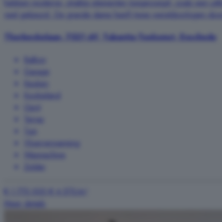
hebben moderne, strakke elementen toegevoegd, zoals een uitbr
veel gebeurd. De grande dame heeft twee wereldoorlogen doors
Thorbeckelaan, 7521 AV, Tubantia-Toekomst, Enschede
Balkon
Garage
Keuken
Kookeiland
Oprit
Terras
Tuin
Vloerverwarming
Wasmachine
Zolder
€ 1.775.000
€ 4.575/m²
Meer details