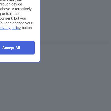
through device
above. Alternatively
 or to refuse
consent, but you
. You can change your
privacy policy
button
Accept All