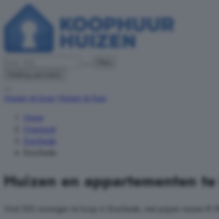
Filters
Melding aanmaken
Huizen te koop
Huizen te huur
Home
Overijssel
Enschede
Enschede
Huizen en appartementen te
Vind 530 woningen te koop in Enschede, met prijzen tussen € 