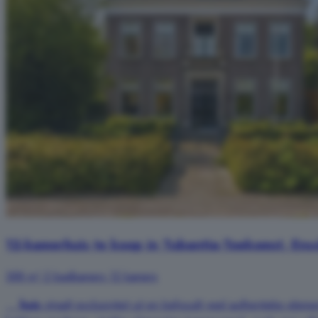
12-kamerhuis te koop in Tubantia-Toekomst, Ens
388 m²
2 badkamers
12 kamers
...
huis
straalt exclusiviteit uit en behoudt veel authentieke el