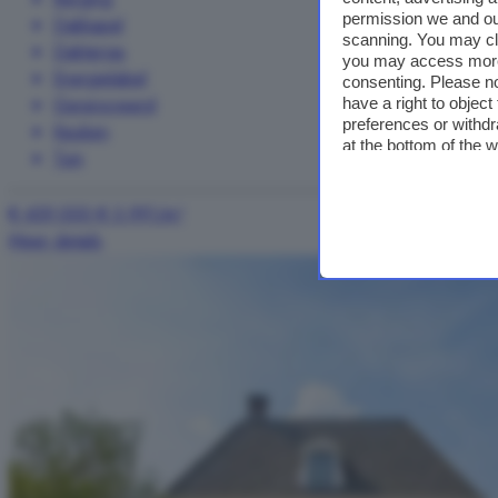
permission we and o
Dakkapel
scanning. You may cl
Dakterras
you may access more 
Energielabel
consenting. Please no
Gerenoveerd
have a right to objec
preferences or withdr
Keuken
at the bottom of the 
Tuin
€ 439.000
€ 3.991/m²
Meer details