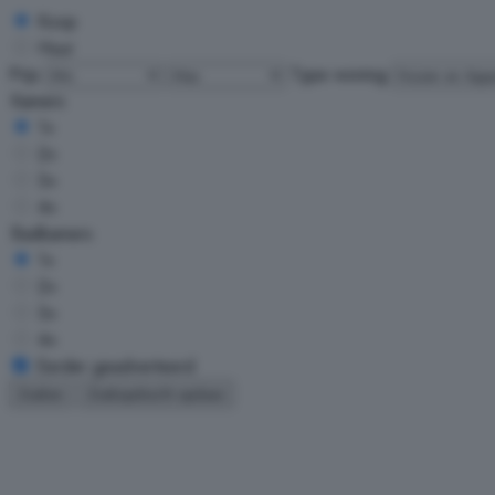
Koop
Huur
Prijs
Type woning
Kamers
1+
2+
3+
4+
Badkamers
1+
2+
3+
4+
Eerder geadverteerd
Zoeken
Zoekopdracht opslaan