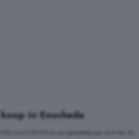
 koop in Enschede
99.500 en € 2.950.000 en een gemiddelde prijs van € 446.126.