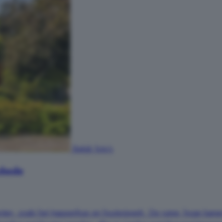
Bekijk foto's
chede
ementen, zoals het trappenhuis en houtsnijwerk. De ruime, hoge k