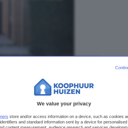
Bekijk foto's
Contin
 dat je op verrassend eenvoudige wijze een volwaardige slaapkam
er, ter hoogte van de bestaande balk, een muur te plaatsen waardo
We value your privacy
tners
store and/or access information on a device, such as cookies 
identifiers and standard information sent by a device for personalised
 and content measurement, audience research and services developm